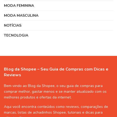
MODA FEMININA
MODA MASCULINA
NOTÍCIAS
TECNOLOGIA
Blog da Shopee – Seu Guia de Compras com Dicas e
Reviews
Bem-vindo ao Blog da Shopee, o seu guia de compras para
comprar melhor, gastar menos e se manter atualizado com os
melhores produtos e ofertas da internet.
Aqui você encontra conteúdos como reviews, comparações de
marcas, listas de
achadinhos Shopee
, tutoriais e dicas para