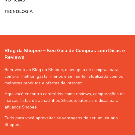
NOTÍCIAS
TECNOLOGIA
Blog da Shopee – Seu Guia de Compras com Dicas e
Reviews
Bem-vindo ao Blog da Shopee, o seu guia de compras para
comprar melhor, gastar menos e se manter atualizado com os
melhores produtos e ofertas da internet.
Aqui você encontra conteúdos como reviews, comparações de
marcas, listas de
achadinhos Shopee
, tutoriais e dicas para
afiliados Shopee
.
Tudo para você aproveitar as vantagens de ser um usuário
Shopee
.