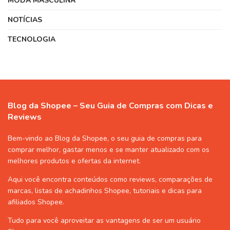
MODA MASCULINA
NOTÍCIAS
TECNOLOGIA
Blog da Shopee – Seu Guia de Compras com Dicas e
Reviews
Bem-vindo ao Blog da Shopee, o seu guia de compras para
comprar melhor, gastar menos e se manter atualizado com os
melhores produtos e ofertas da internet.
Aqui você encontra conteúdos como reviews, comparações de
marcas, listas de
achadinhos Shopee
, tutoriais e dicas para
afiliados Shopee
.
Tudo para você aproveitar as vantagens de ser um usuário