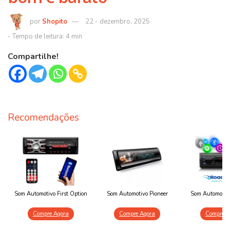
Shopito
22 - dezembro, 2025
Compartilhe!
Recomendações
Som Automotivo First Option
Som Automotivo Pioneer
Som Automotiv
Compre Agora
Compre Agora
Compre A