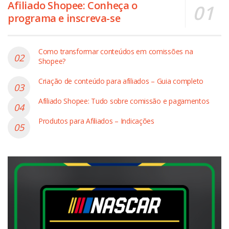
Afiliado Shopee: Conheça o
programa e inscreva-se
Como transformar conteúdos em comissões na
Shopee?
Criação de conteúdo para afiliados – Guia completo
Afiliado Shopee: Tudo sobre comissão e pagamentos
Produtos para Afiliados – Indicações