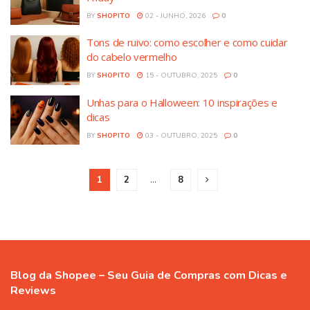
BY
SHOPITO
02 - JUNHO, 2026
0
Tons de ruivo: como escolher e como cuidar
do cabelo vermelho
BY
SHOPITO
15 - OUTUBRO, 2025
0
Unhas para o Halloween: 10 inspirações e
dicas
BY
SHOPITO
03 - OUTUBRO, 2025
0
1
2
…
8
Blog da Shopee – Seu Guia de Compras com Dicas e
Reviews