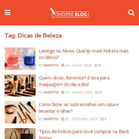
Tag:
Dicas de Beleza
Laneige ou Nivea: Qual lip mask hidrata mais
os lábios?
BY
SHOPITO
24 - JULHO, 2026
0
Quem disse, Berenice? é boa para
maquiagem do dia a dia?
BY
SHOPITO
26 - JUNHO, 2026
0
Como fazer as sobrancelhas em casa e
levantar o olhar?
BY
SHOPITO
20 - OUTUBRO, 2025
0
Tipos de bolsas para você comprar na Black
Friday