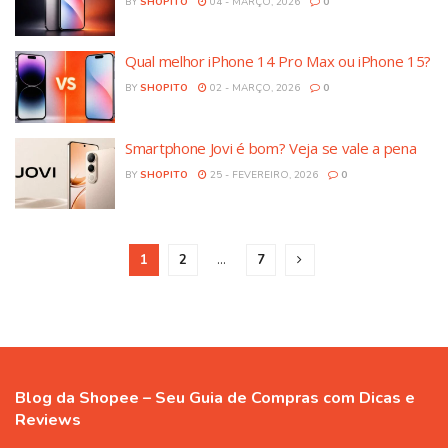
BY
SHOPITO
04 - MARÇO, 2026
0
Qual melhor iPhone 14 Pro Max ou iPhone 15?
BY
SHOPITO
02 - MARÇO, 2026
0
Smartphone Jovi é bom? Veja se vale a pena
BY
SHOPITO
25 - FEVEREIRO, 2026
0
1
2
…
7
Blog da Shopee – Seu Guia de Compras com Dicas e
Reviews