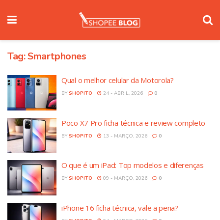
Tag:
Smartphones
Qual o melhor celular da Motorola?
BY
SHOPITO
24 - ABRIL, 2026
0
Poco X7 Pro ficha técnica e review completo
BY
SHOPITO
13 - MARÇO, 2026
0
O que é um iPad: Top modelos e diferenças
BY
SHOPITO
09 - MARÇO, 2026
0
iPhone 16 ficha técnica, vale a pena?