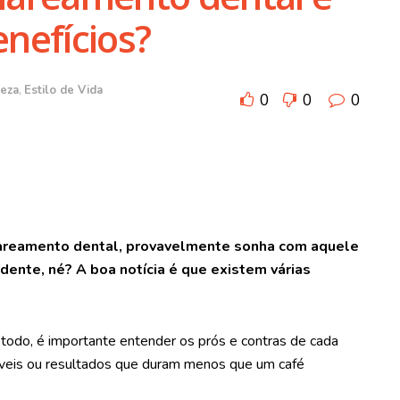
enefícios?
eza
,
Estilo de Vida
0
0
0
lareamento dental, provavelmente sonha com aquele
dente, né? A boa notícia é que existem várias
todo, é importante entender os prós e contras de cada
íveis ou resultados que duram menos que um café