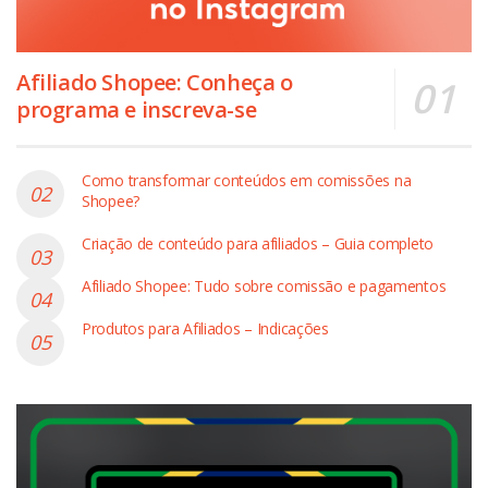
Afiliado Shopee: Conheça o
programa e inscreva-se
Como transformar conteúdos em comissões na
Shopee?
Criação de conteúdo para afiliados – Guia completo
Afiliado Shopee: Tudo sobre comissão e pagamentos
Produtos para Afiliados – Indicações