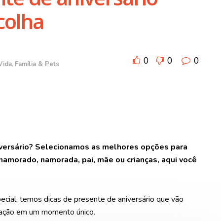
colha
0
0
0
Vida
,
Família & Pets
iversário? Selecionamos as melhores opções para
namorado, namorada, pai, mãe ou crianças, aqui você
ecial, temos dicas de presente de aniversário que vão
oração em um momento único.