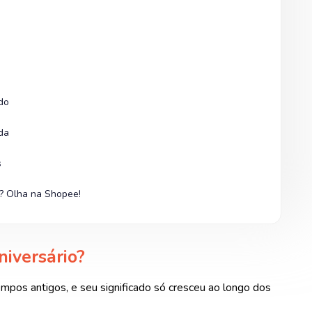
do
da
s
a? Olha na Shopee!
iversário?
empos antigos, e seu significado só cresceu ao longo dos