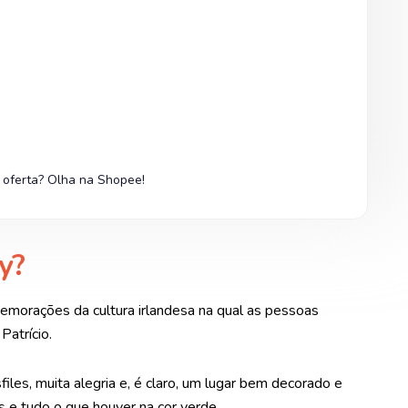
 oferta? Olha na Shopee!
y?
emorações da cultura irlandesa na qual as pessoas
atrício.
iles, muita alegria e, é claro, um lugar bem decorado e
 e tudo o que houver na cor verde.