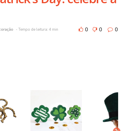
0
0
0
coração