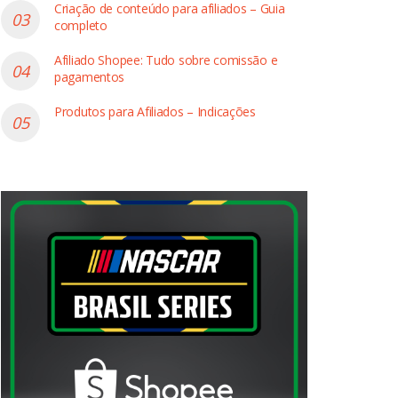
Criação de conteúdo para afiliados – Guia
completo
haun
Decoração Caneca
Decoração Moeda
Afiliado Shopee: Tudo sobre comissão e
pagamentos
a
Compre Agora
Compre Agora
Produtos para Afiliados – Indicações