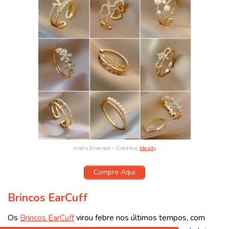
Anéis Diversos – Créditos:
Ideally
.
Compre Aqui
Brincos EarCuff
Os
Brincos EarCuff
virou febre nos últimos tempos, com