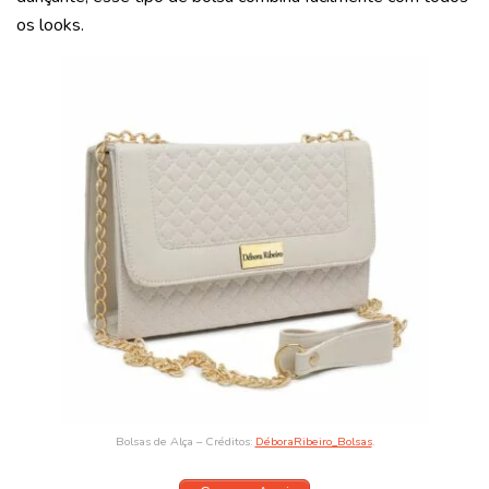
os looks.
Bolsas de Alça – Créditos:
DéboraRibeiro_Bolsas
.