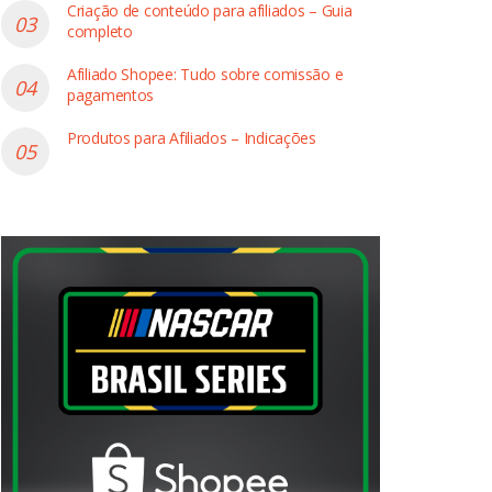
Criação de conteúdo para afiliados – Guia
completo
Afiliado Shopee: Tudo sobre comissão e
m Stoker
Livros Lovecraft
Livro Peter Pan
pagamentos
a
Compre Agora
Compre Agora
Produtos para Afiliados – Indicações