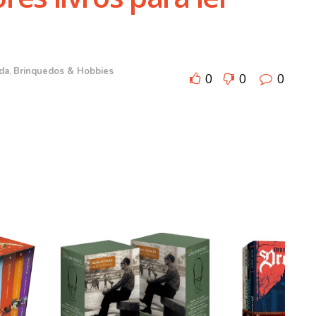
ida
,
Brinquedos & Hobbies
0
0
0