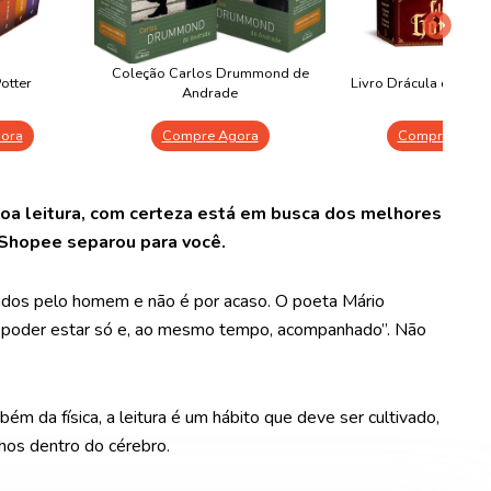
Coleção Carlos Drummond de
otter
Livro Drácula de Bra
Andrade
ora
Compre Agora
Compre Agor
a leitura, com certeza está em busca dos melhores
 a Shopee separou para você.
iados pelo homem e não é por acaso. O poeta Mário
nte poder estar só e, ao mesmo tempo, acompanhado”. Não
 da física, a leitura é um hábito que deve ser cultivado,
hos dentro do cérebro.