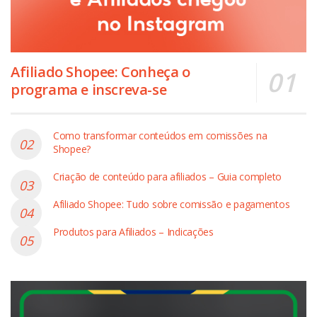
Afiliado Shopee: Conheça o
programa e inscreva-se
Como transformar conteúdos em comissões na
Shopee?
Criação de conteúdo para afiliados – Guia completo
Afiliado Shopee: Tudo sobre comissão e pagamentos
Produtos para Afiliados – Indicações