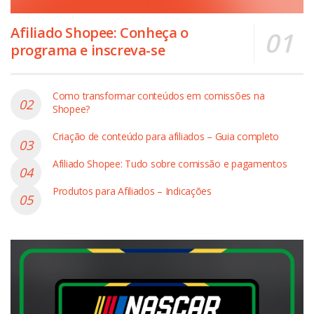
Afiliado Shopee: Conheça o
programa e inscreva-se
Como transformar conteúdos em comissões na
Shopee?
Criação de conteúdo para afiliados – Guia completo
Afiliado Shopee: Tudo sobre comissão e pagamentos
Produtos para Afiliados – Indicações