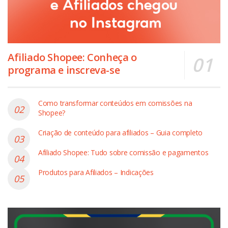
Afiliado Shopee: Conheça o
programa e inscreva-se
Como transformar conteúdos em comissões na
Shopee?
Criação de conteúdo para afiliados – Guia completo
Afiliado Shopee: Tudo sobre comissão e pagamentos
Produtos para Afiliados – Indicações